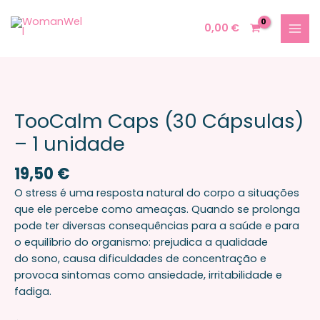
Skip
MAI
to
0,00
€
MEN
content
Quantidade
de
TooCalm
TooCalm Caps (30 Cápsulas)
Caps
– 1 unidade
(30
Cápsulas)
19,50
€
-
O stress é uma resposta natural do corpo a situações
1
que ele percebe como ameaças. Quando se prolonga
unidade
pode ter diversas consequências para a saúde e para
o equilíbrio do organismo: prejudica a qualidade
do sono, causa dificuldades de concentração e
provoca sintomas como ansiedade, irritabilidade e
fadiga.