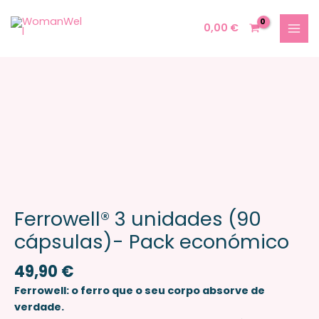
Skip
MAI
to
0,00
€
MEN
content
Quantidade
de
Ferrowell®
3
unidades
(90
cápsulas)-
Pack
económico
Ferrowell® 3 unidades (90
cápsulas)- Pack económico
49,90
€
Ferrowell: o ferro que o seu corpo absorve de
verdade.