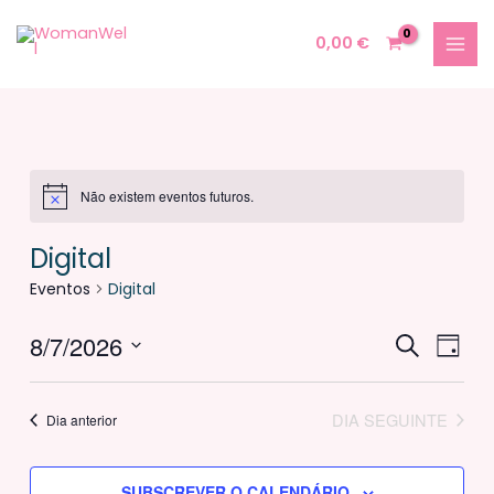
Skip
MAI
to
0,00
€
MEN
content
Não existem eventos futuros.
Digital
Eventos
Digital
Eventos
8/7/2026
Eve
PESQUISAR
DIA
Search
Vie
Selecione
and
Navi
data
DIA SEGUINTE
Dia anterior
Views
Navigati
SUBSCREVER O CALENDÁRIO