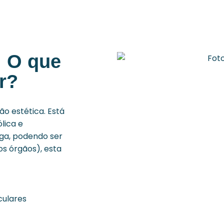
 O que
r?
o estética. Está
lica e
iga, podendo ser
os órgãos), esta
culares