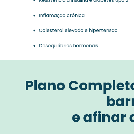
Resistência à insulina
e
diabetes tipo 2
Inflamação crónica
Colesterol elevado e hipertensão
Desequilíbrios hormonais
Plano Completo
bar
e afinar 