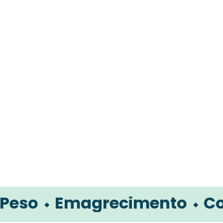
ordura Abdomin
⬩ Emagrecimento ⬩ Controla