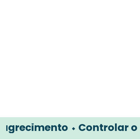
G
imento ⬩ Controlar o Peso 