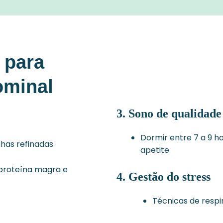
 para
ominal
3.
Sono de qualidade
Dormir entre 7 a 9 h
nhas refinadas
apetite
 proteína magra e
4.
Gestão do stress
Técnicas de respi