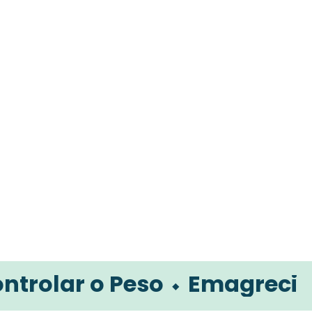
al
r o Peso ⬩
Emagrecimento ⬩