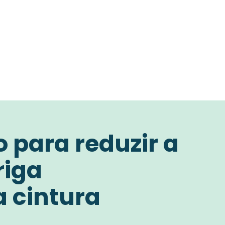
 para reduzir a
riga
a cintura