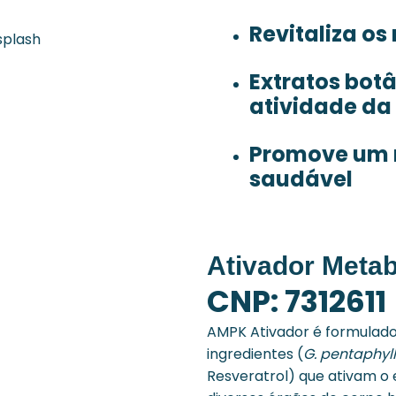
Revitaliza os
Extratos bot
atividade d
Promove um 
saudável
Ativador Meta
CNP: 7312611
AMPK Ativador é formulad
ingredientes (
G. pentaphyl
Resveratrol) que ativam o